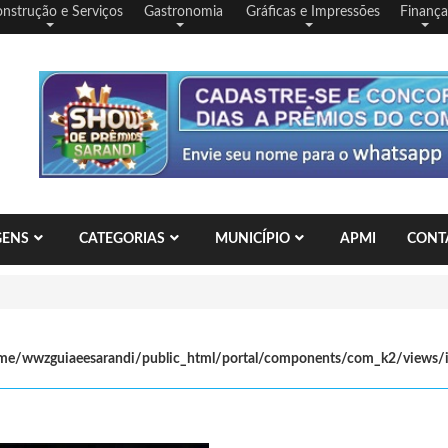
nstrução e Serviços
Gastronomia
Gráficas e Impressões
Finança
GENS
CATEGORIAS
MUNICÍPIO
APMI
CONT
me/wwzguiaeesarandi/public_html/portal/components/com_k2/views/it