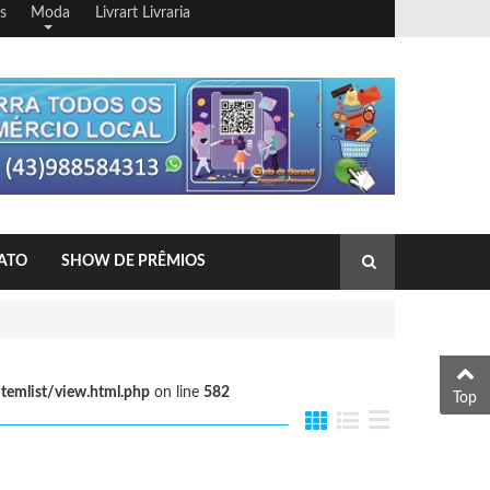
s
Moda
Livrart Livraria
ATO
SHOW DE PRÊMIOS
emlist/view.html.php
on line
582
Top