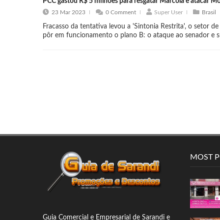
PCC gastou R$ 5 milhões para resgatar Marcola e atacar Mo
23 Mar 2023
0 Comment
Super User
Brasil
Fracasso da tentativa levou a 'Sintonia Restrita', o setor d
pôr em funcionamento o plano B: o ataque ao senador e su
MOST 
Guia Comercial
e Empresarial de Sarandi e