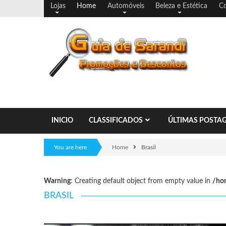
Lojas
Home
Automóveis
Beleza e Estética
Co
INICIO
CLASSIFICADOS
ÚLTIMAS POSTA
You are here
Home
Brasil
Warning
: Creating default object from empty value in
/ho
BRASIL