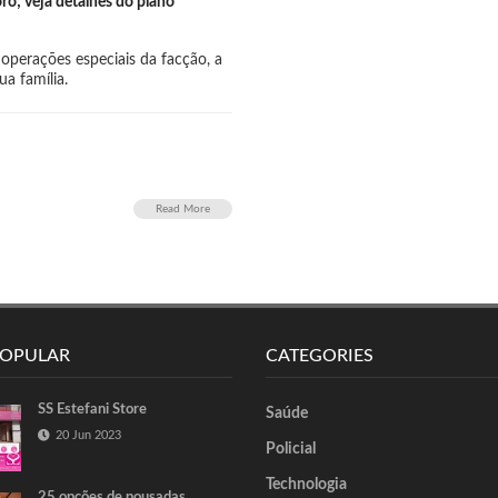
ro; veja detalhes do plano
e operações especiais da facção, a
a família.
Read More
POPULAR
CATEGORIES
SS Estefani Store
Saúde
20 Jun 2023
Policial
Technologia
25 opções de pousadas,