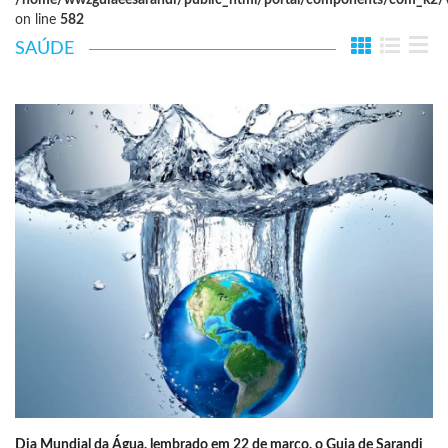
/home/wwzguiaeesarandi/public_html/portal/components/com_k2/vi
on line
582
SAÚDE
Dia Mundial da Água, lembrado em 22 de março, o Guia de Sarandi