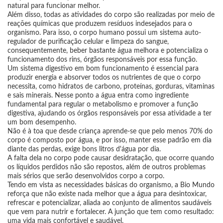
natural para funcionar melhor.
Além disso, todas as atividades do corpo são realizadas por meio de
reações químicas que produzem resíduos indesejados para o
organismo. Para isso, o corpo humano possui um sistema auto-
regulador de purificação celular e limpeza do sangue,
consequentemente, beber bastante água melhora e potencializa o
funcionamento dos rins, órgãos responsáveis por essa função.
Um sistema digestivo em bom funcionamento é essencial para
produzir energia e absorver todos os nutrientes de que o corpo
necessita, como hidratos de carbono, proteínas, gorduras, vitaminas
e sais minerais. Nesse ponto a água entra como ingrediente
fundamental para regular o metabolismo e promover a função
digestiva, ajudando os órgãos responsáveis por essa atividade a ter
um bom desempenho.
Não é à toa que desde criança aprende-se que pelo menos 70% do
corpo é composto por água, e por isso, manter esse padrão em dia
diante das perdas, exige bons litros d'água por dia.
A falta dela no corpo pode causar desidratação, que ocorre quando
os líquidos perdidos não são repostos, além de outros problemas
mais sérios que serão desenvolvidos corpo a corpo.
Tendo em vista as necessidades básicas do organismo, a Bio Mundo
reforça que não existe nada melhor que a água para desintoxicar,
refrescar e potencializar, aliada ao conjunto de alimentos saudáveis
que vem para nutrir e fortalecer. A junção que tem como resultado:
uma vida mais confortável e saudável.