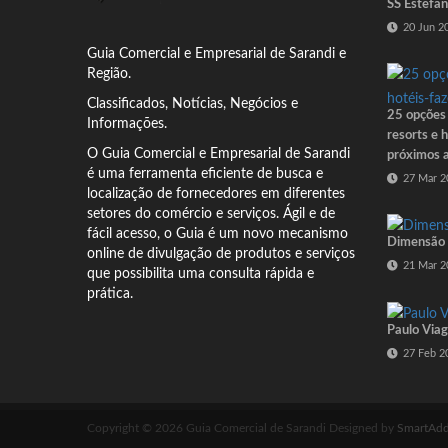
SS Estefan
20 Jun 2
Guia Comercial
e Empresarial de Sarandi e
Região.
Classificados, Notícias, Negócios e
25 opções
Informações.
resorts e 
O Guia Comercial e Empresarial de Sarandi
próximos a
é uma ferramenta eficiente de busca e
27 Mar 2
localização de fornecedores em diferentes
setores do comércio e serviços.
Ágil e de
fácil acesso, o Guia é um novo mecanismo
Dimensão 
online de divulgação de produtos e serviços
21 Mar 2
que possibilita uma consulta rápida e
prática.
Paulo Via
27 Feb 2
Copyright © 2026 Guia Comercial de Sarandi
Designed by
SmartAd