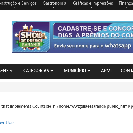
nstrução e Serviços
Gastronomia
Gráficas e Impressões
Finança
GENS
CATEGORIAS
MUNICÍPIO
APMI
CONT
ct that implements Countable in
/home/wwzguiaeesarandi/public_html/
er User