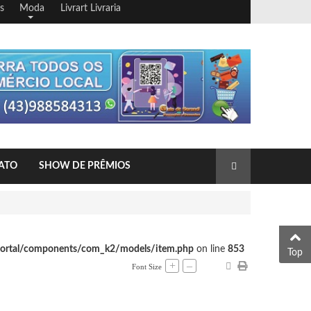
s
Moda
Livrart Livraria
ATO
SHOW DE PRÊMIOS
portal/components/com_k2/models/item.php
on line
853
Top
+
–
Font Size