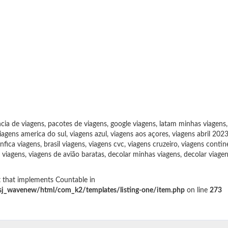
cia de viagens, pacotes de viagens, google viagens, latam minhas viagens, r
iagens america do sul, viagens azul, viagens aos açores, viagens abril 202
nfica viagens, brasil viagens, viagens cvc, viagens cruzeiro, viagens conti
 viagens, viagens de avião baratas, decolar minhas viagens, decolar viagen
t that implements Countable in
sj_wavenew/html/com_k2/templates/listing-one/item.php
on line
273