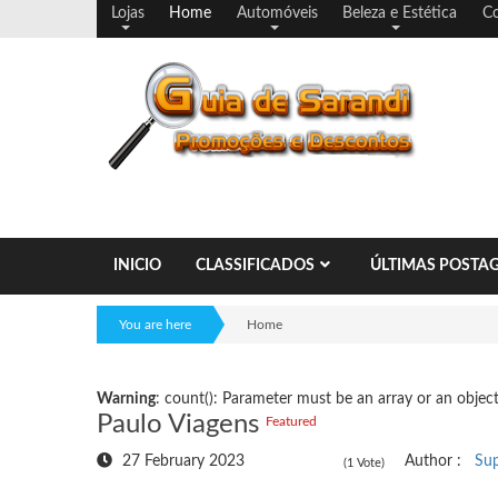
Lojas
Home
Automóveis
Beleza e Estética
Co
INICIO
CLASSIFICADOS
ÚLTIMAS POSTA
You are here
Home
Warning
: count(): Parameter must be an array or an obje
Paulo Viagens
Featured
27 February 2023
Author :
Sup
(1 Vote)