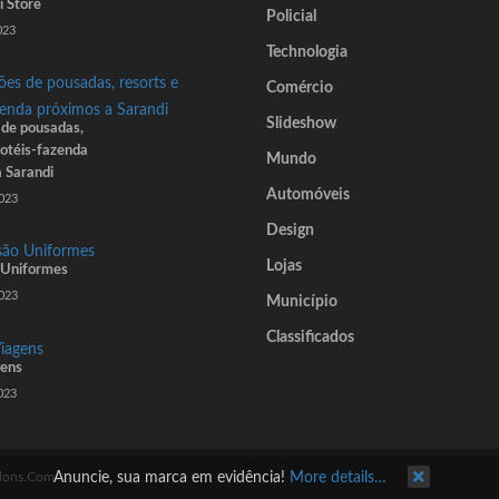
i Store
Policial
023
Technologia
Comércio
Slideshow
 de pousadas,
hotéis-fazenda
Mundo
 Sarandi
Automóveis
023
Design
Lojas
Uniformes
023
Município
Classificados
gens
023
dons.Com
Anuncie, sua marca em evidência!
More details…