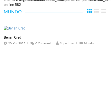
/home/wwzguiaeesarandi/public_html/portal/components/com_k2/vi
on line
582
MUNDO
Benan Cred
20 Mar 2023
0 Comment
Super User
Mundo