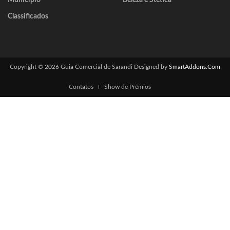
Município
Beleza e Stética
Classificados
Copyright © 2026 Guia Comercial de Sarandi
Designed by
SmartAddons.Com
Contatos
Show de Prêmios