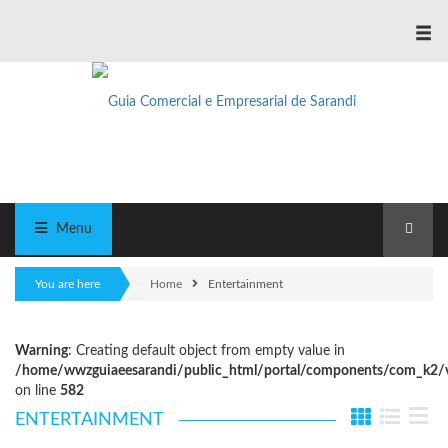
≡
Menu
You are here
Home
Entertainment
Warning
: Creating default object from empty value in
/home/wwzguiaeesarandi/public_html/portal/components/com_k2/vi
on line
582
ENTERTAINMENT