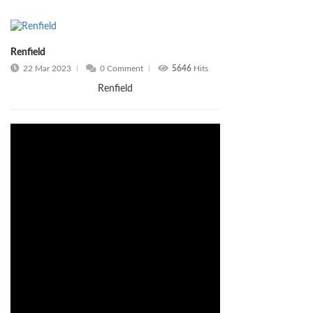
Renfield
22 Mar 2023
0 Comment
5646
Hits
Renfield