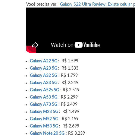
Você precisa ver:
Galaxy S22 Ultra Review;
Existe celular 
Galaxy A22 5G
:
R$ 1.599
Galaxy A23 5G
:
R$ 1.333
Galaxy A32 5G
: R$ 1.799
Galaxy A33 5G
:
R$ 2.249
Galaxy A52s 5G
: R$ 2.519
Galaxy A53 5G
: R$ 2.299
Galaxy A73 5G
: F$ 2.499
Galaxy M23 5G
:
R$ 1.499
Galaxy M52 5G
: R$ 2.159
Galaxy M53 5G
:
R$ 2.699
Galaxy Note 20 5G
: R$ 3.239