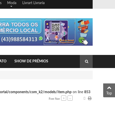
s
Moda
Livrart Livraria
ATO
SHOW DE PRÊMIOS
portal/components/com_k2/models/item.php
on line
853
Top
+
–
Font Size