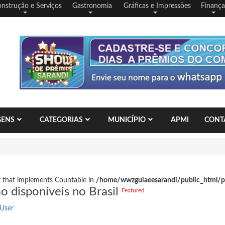
nstrução e Serviços
Gastronomia
Gráficas e Impressões
Finança
GENS
CATEGORIAS
MUNICÍPIO
APMI
CONT
ct that implements Countable in
/home/wwzguiaeesarandi/public_html/
o disponíveis no Brasil
Featured
User