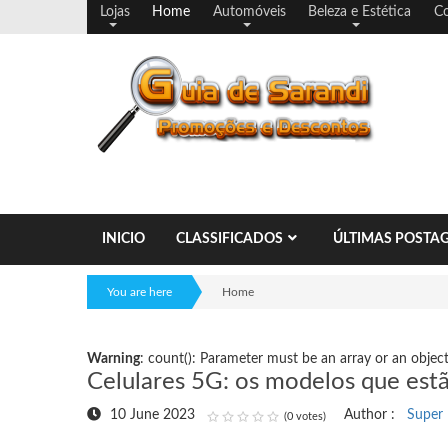
Lojas
Home
Automóveis
Beleza e Estética
Co
INICIO
CLASSIFICADOS
ÚLTIMAS POSTA
You are here
Home
Warning
: count(): Parameter must be an array or an obje
Celulares 5G: os modelos que estã
10 June 2023
Author :
Super 
(0 votes)